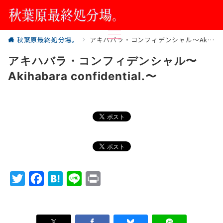
秋葉原最終処分場。
アキハバラ・コンフィデンシャル〜Akihabara confidential.〜
アキハバラ・コンフィデンシャル〜
Akihabara confidential.〜
T
F
H
L
P
w
a
a
i
r
i
c
t
n
i