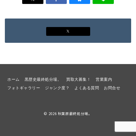
t
e
e
e
n
t
b
n
t
e
o
a
r
o
k
ホーム
黒歴史最終処分場。
買取大募集！
営業案内
フォトギャラリー
ジャンク度？
よくある質問
お問合せ
© 2026
秋葉原最終処分場。